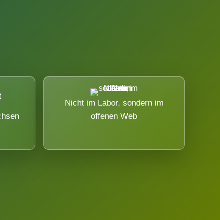
Nicht im Labor, sondern im
chsen
offenen Web