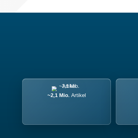
~2,1 Mio.
Artikel