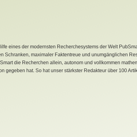
Hilfe eines der modernsten Recherchesystems der Welt PubSmart 
en Schranken, maximaler Faktentreue und unumgänglichen Restr
bSmart die Recherchen allein, autonom und vollkommen mathema
n gegeben hat. So hat unser stärkster Redakteur über 100 Arti