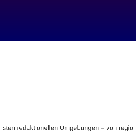
Breite statt Schönwetter-Test.
ichsten redaktionellen Umgebungen – von region