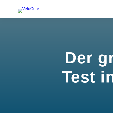
Der g
Test i