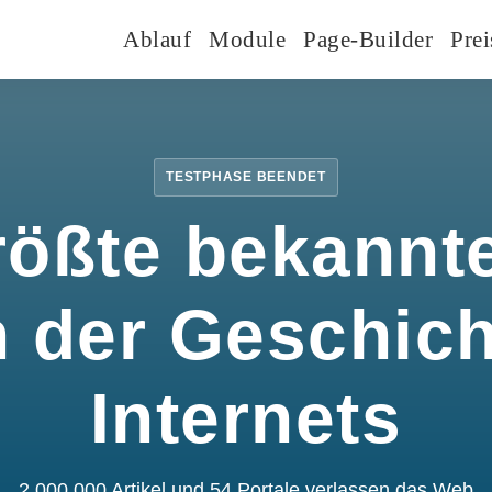
Ablauf
Module
Page-Builder
Prei
TESTPHASE BEENDET
rößte bekannte
n der Geschic
Internets
2.000.000 Artikel und 54 Portale verlassen das Web