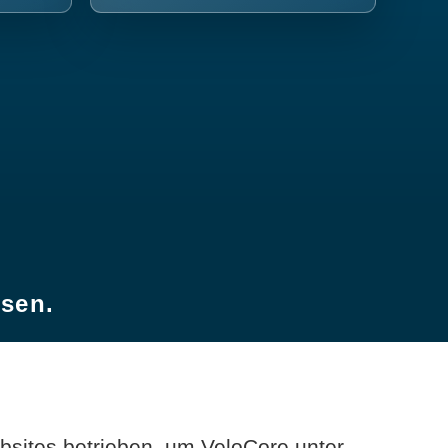
esen.
sites betrieben, um VeloCore unter