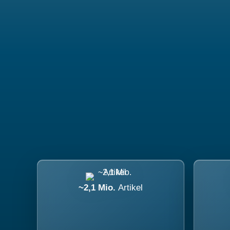
~2,1 Mio.
Artikel