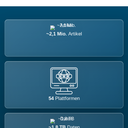
~2,1 Mio.
Artikel
54
Plattformen
~1,8 TB
Daten