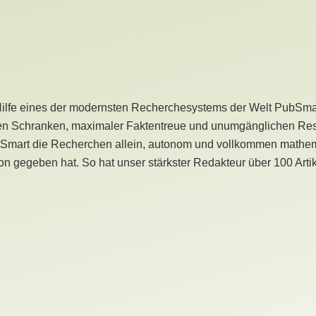
Hilfe eines der modernsten Recherchesystems der Welt PubSmart 
en Schranken, maximaler Faktentreue und unumgänglichen Restr
bSmart die Recherchen allein, autonom und vollkommen mathema
n gegeben hat. So hat unser stärkster Redakteur über 100 Arti