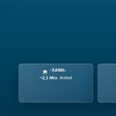
~2,1 Mio.
Artikel