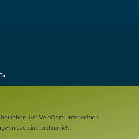
n.
betrieben, um VeloCore unter echten
gebnisse sind erstaunlich.