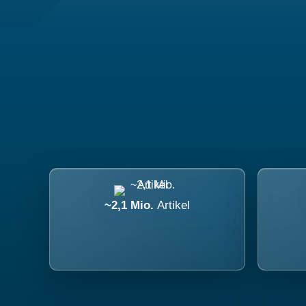
~2,1 Mio.
Artikel