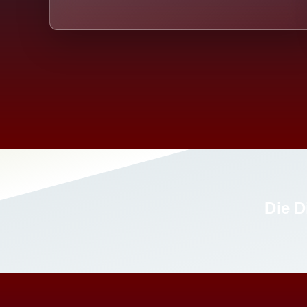
Die D