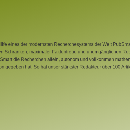
Hilfe eines der modernsten Recherchesystems der Welt PubSmart 
en Schranken, maximaler Faktentreue und unumgänglichen Restr
bSmart die Recherchen allein, autonom und vollkommen mathema
n gegeben hat. So hat unser stärkster Redakteur über 100 Arti