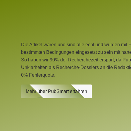
Die Artikel waren und sind alle echt und wurden mit 
bestimmten Bedingungen eingesetzt zu sein mit hart
So haben wir 90% der Recherchezeit erspart, da Pu
Unklarheiten als Recherche-Dossiers an die Redaktio
0% Fehlerquote.
Mehr über PubSmart erfahren