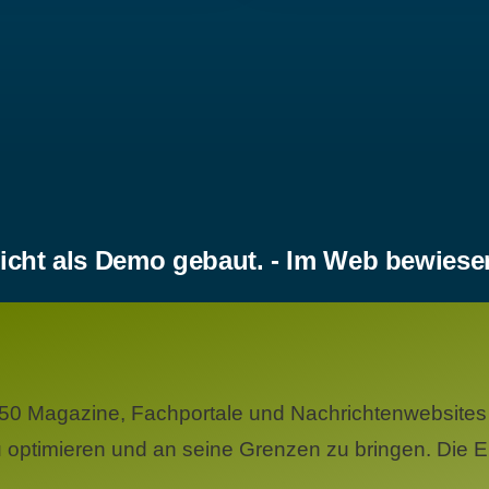
icht als Demo gebaut. - Im Web bewiese
50 Magazine, Fachportale und Nachrichtenwebsites 
 optimieren und an seine Grenzen zu bringen. Die Er