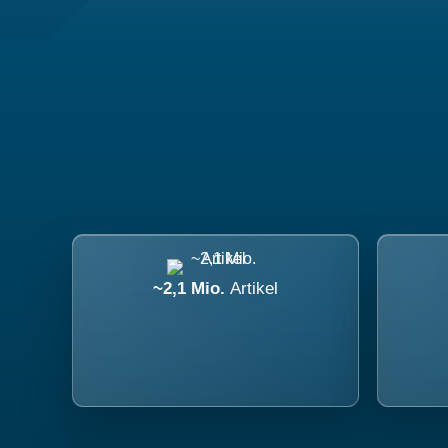
~2,1 Mio.
Artikel