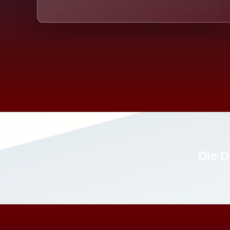
Die D