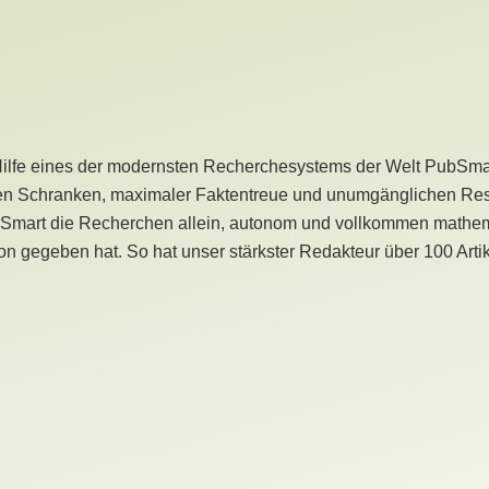
Hilfe eines der modernsten Recherchesystems der Welt PubSmart 
en Schranken, maximaler Faktentreue und unumgänglichen Restr
bSmart die Recherchen allein, autonom und vollkommen mathema
n gegeben hat. So hat unser stärkster Redakteur über 100 Arti