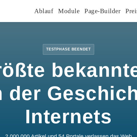
Ablauf
Module
Page-Builder
Prei
TESTPHASE BEENDET
rößte bekannte
n der Geschic
Internets
2.000.000 Artikel und 54 Portale verlassen das Web