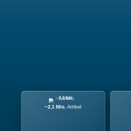
~2,1 Mio.
Artikel