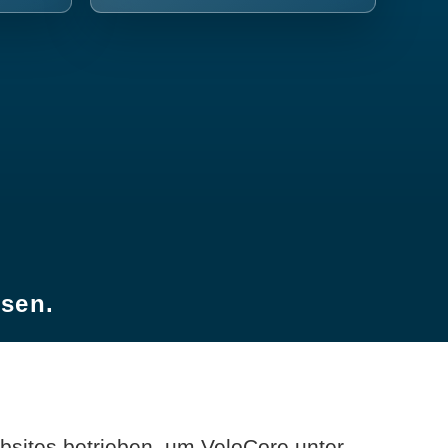
esen.
sites betrieben, um VeloCore unter