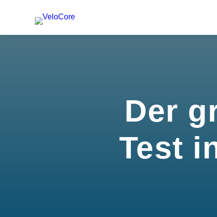
Der g
Test i