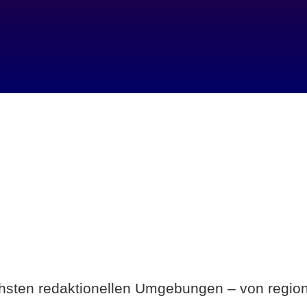
Breite statt Schönwetter-Test.
ichsten redaktionellen Umgebungen – von region