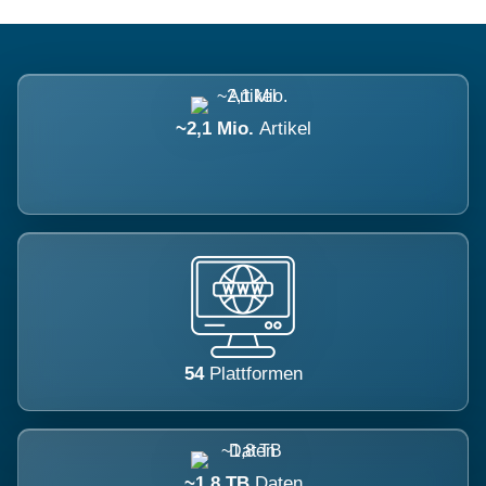
~2,1 Mio.
Artikel
54
Plattformen
~1,8 TB
Daten