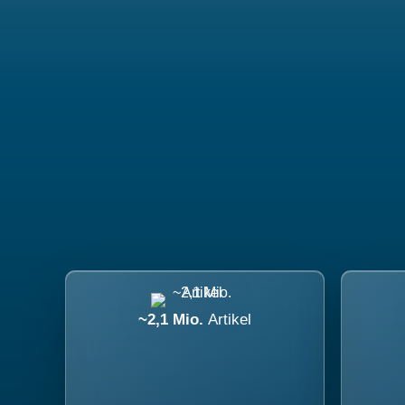
~2,1 Mio.
Artikel