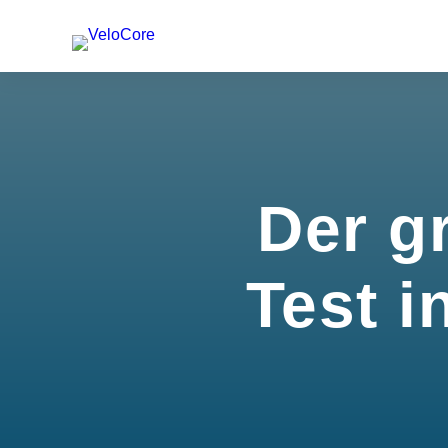
Der g
Test i