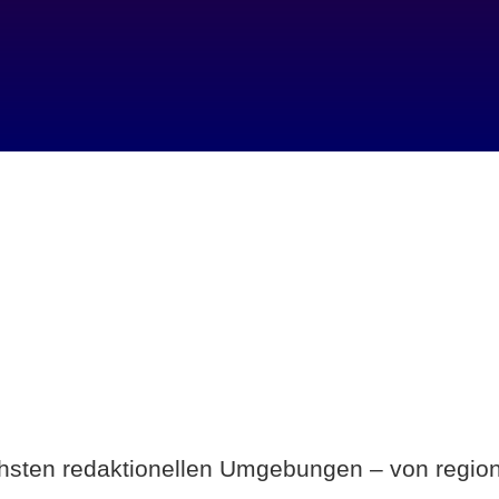
Breite statt Schönwetter-Test.
ichsten redaktionellen Umgebungen – von region