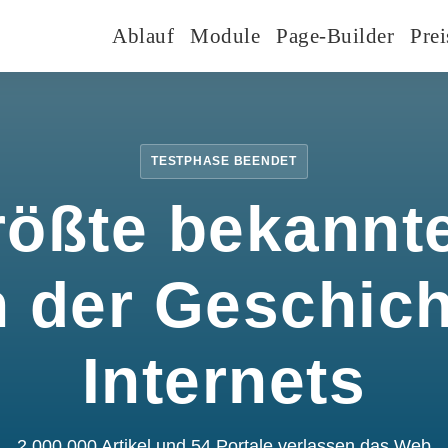
Ablauf
Module
Page-Builder
Prei
TESTPHASE BEENDET
rößte bekannte
n der Geschic
Internets
2.000.000 Artikel und 54 Portale verlassen das Web