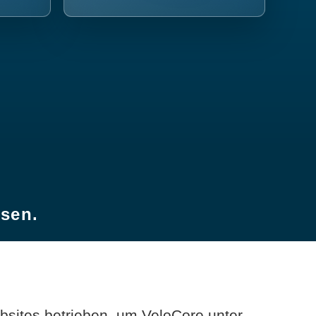
esen.
sites betrieben, um VeloCore unter