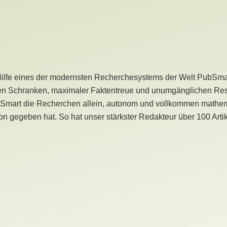
Hilfe eines der modernsten Recherchesystems der Welt PubSmart 
en Schranken, maximaler Faktentreue und unumgänglichen Restr
bSmart die Recherchen allein, autonom und vollkommen mathema
n gegeben hat. So hat unser stärkster Redakteur über 100 Arti