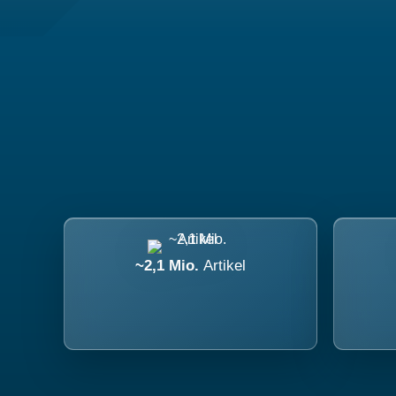
~2,1 Mio.
Artikel