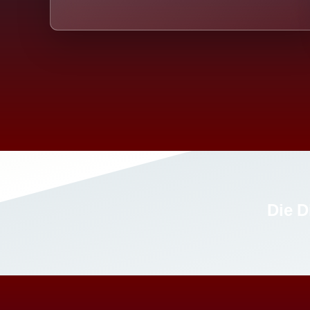
Die D