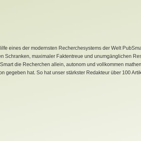
Hilfe eines der modernsten Recherchesystems der Welt PubSmart 
en Schranken, maximaler Faktentreue und unumgänglichen Restr
bSmart die Recherchen allein, autonom und vollkommen mathema
n gegeben hat. So hat unser stärkster Redakteur über 100 Arti