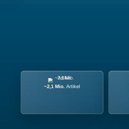
~2,1 Mio.
Artikel