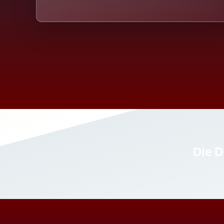
Die D