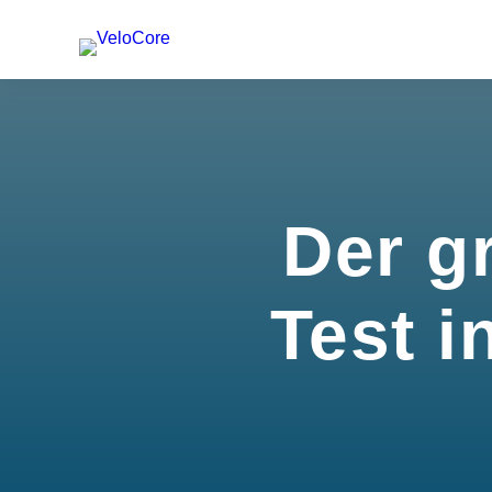
Der g
Test i