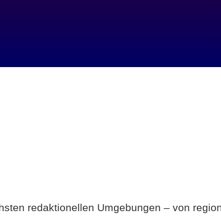
Breite statt Schönwetter-Test.
ichsten redaktionellen Umgebungen – von region