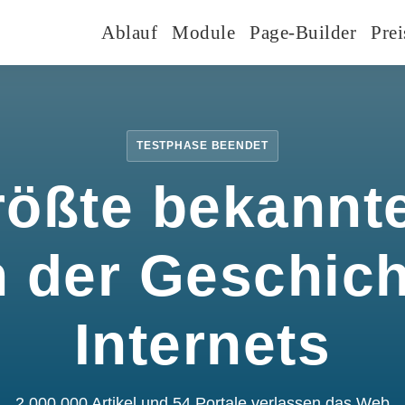
Ablauf
Module
Page-Builder
Prei
TESTPHASE BEENDET
rößte bekannte
n der Geschic
Internets
2.000.000 Artikel und 54 Portale verlassen das Web