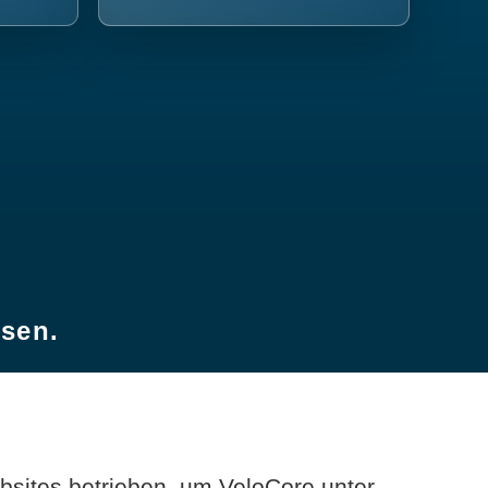
esen.
sites betrieben, um VeloCore unter