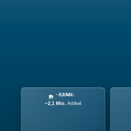
~2,1 Mio.
Artikel