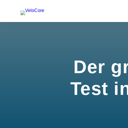
Der g
Test i