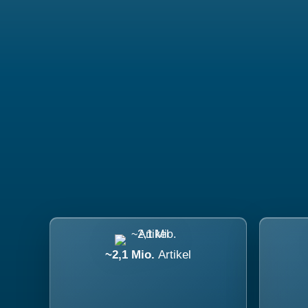
~2,1 Mio.
Artikel