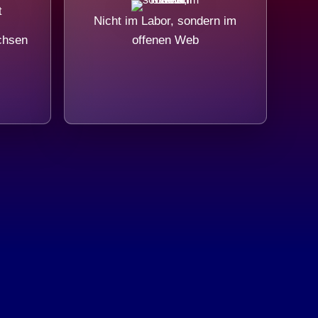
Nicht im Labor, sondern im
chsen
offenen Web