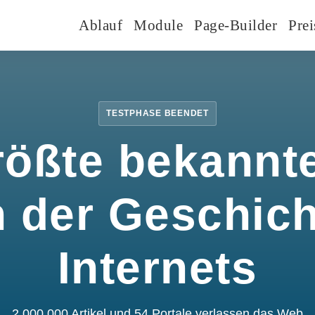
Ablauf
Module
Page-Builder
Prei
TESTPHASE BEENDET
rößte bekannte
n der Geschic
Internets
2.000.000 Artikel und 54 Portale verlassen das Web