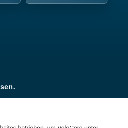
esen.
sites betrieben, um VeloCore unter