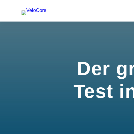
Der g
Test i