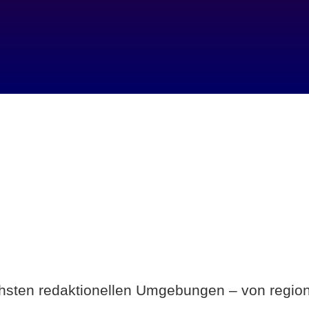
Breite statt Schönwetter-Test.
ichsten redaktionellen Umgebungen – von region