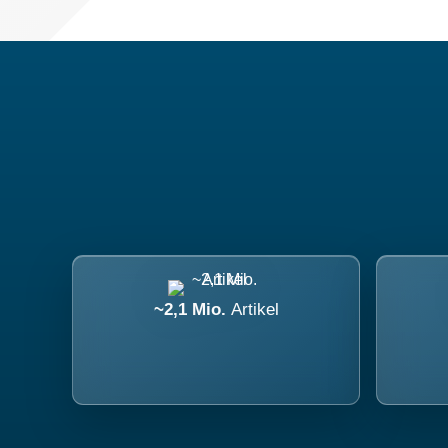
~2,1 Mio.
Artikel