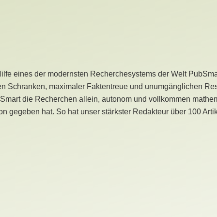
Hilfe eines der modernsten Recherchesystems der Welt PubSmart 
en Schranken, maximaler Faktentreue und unumgänglichen Restr
bSmart die Recherchen allein, autonom und vollkommen mathema
n gegeben hat. So hat unser stärkster Redakteur über 100 Arti