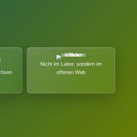
Nicht im Labor, sondern im
chsen
offenen Web