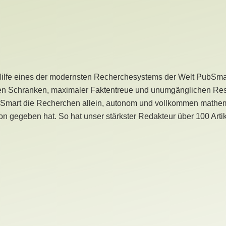
Hilfe eines der modernsten Recherchesystems der Welt PubSmart 
en Schranken, maximaler Faktentreue und unumgänglichen Restr
bSmart die Recherchen allein, autonom und vollkommen mathema
n gegeben hat. So hat unser stärkster Redakteur über 100 Arti