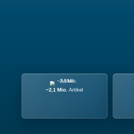
~2,1 Mio.
Artikel