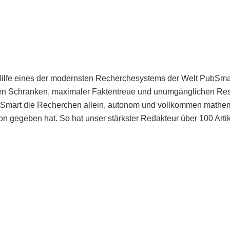
Hilfe eines der modernsten Recherchesystems der Welt PubSmart 
en Schranken, maximaler Faktentreue und unumgänglichen Restr
bSmart die Recherchen allein, autonom und vollkommen mathema
n gegeben hat. So hat unser stärkster Redakteur über 100 Arti