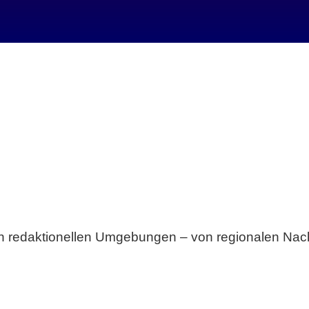
Breite statt Schönwetter-Test.
sten redaktionellen Umgebungen – von regionalen Nach