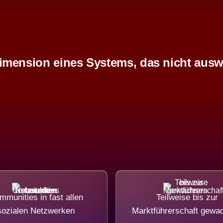
imension eines Systems, das nicht ausw
mmunities in fast allen
Teilweise bis zur
sozialen Netzwerken
Marktführerschaft gewa