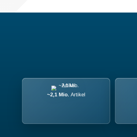
~2,1 Mio.
Artikel