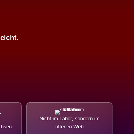
eicht.
Nicht im Labor, sondern im
chsen
offenen Web